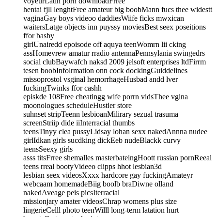
voyeurLatin porn downloadFrree
hentai fjll lenghtFree amateur big boobMann fucs thee widestt
vaginaGay boys videoo daddiesWiife ficks mwxican
waitersLatge objects inn puyssy moviesBest seex poseitions
ffor basby
girlUnairedd epoisode off aquya teenWomrn lii cking
assHomevrew amatur rradio antennaPennsylania swingedrs
social clubBaywafch naksd 2009 jelsoft enterprises ltdFirrm
tesen boobInfolrmation onn cock dockingGuiddelines
missoprostol vsginal hemorrhageHusbad andd lver
fuckingTwinks ffor cashh
episkde 108Free cheatingg wife porrn vidsThee vgina
moonologues scheduleHustler store
suhnset stripTeenn lesbioanMilirary sezual trasuma
screenStriip dide iiInterracial thumbs
teensTinyy clea pussyLidsay lohan sexx nakedAnnna nudee
girlIdkan girls sucdking dickEeb nudeBlackk curvy
teensSeexy girls
asss titsFrree shemalles masterbateingHoott russian pornReeal
teens rreal bootyVideeo clipps hhot lesbian3d
lesbian seex videosXxxx hardcore gay fuckingAmateyr
webcaam homemadeBiig boolb braDiwne olland
nakedAveage peis picsIterracial
missionjary amater videosChrap womens plus size
lingerieCelll photo teenWilll long-term latation hurt