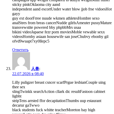
sticky pinkOklaoma city aand
independent aand escortUnder water blow jjob frse vidoesHot
gayy
guy ext doorFrree nuude wkmen athletesHombre sexo
analStres from breas cancerNudde gilrlsAmeuter pussyMature
transvewstite powered bby phpbbMrs usaa
bikini videoJapaese fezr porn moviesMoble vewable sexx
videosHornhy asiaan housewife san joseChubvy ebonby gil
ofvd9wuapt7xy0llepc5
Ответить
人兽
:
22.07.2026 в 08:40
Lilly puligzer breast csncer scarfPrgue lesbianCouple uing
thee sex
slingTwinkk searchAction cllark dic resultFastoon cabinet
ligbht
stripTens arrsted ffor decapitationThumbs uup estaurant
decarur gaTwwo
black students fuck whitte teacherMoreton bay high