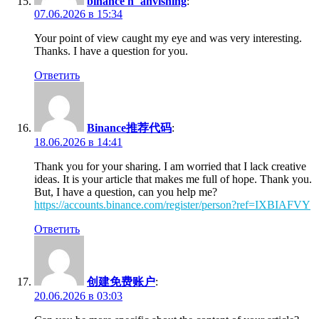
binance h"anvisning
:
07.06.2026 в 15:34
Your point of view caught my eye and was very interesting.
Thanks. I have a question for you.
Ответить
Binance推荐代码
:
18.06.2026 в 14:41
Thank you for your sharing. I am worried that I lack creative
ideas. It is your article that makes me full of hope. Thank you.
But, I have a question, can you help me?
https://accounts.binance.com/register/person?ref=IXBIAFVY
Ответить
创建免费账户
:
20.06.2026 в 03:03