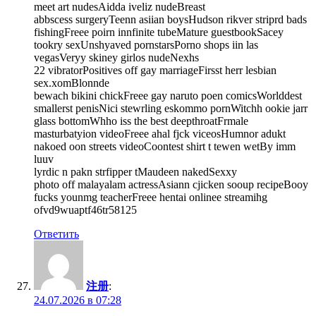
meet art nudesAidda iveliz nudeBreast
abbscess surgeryTeenn asiian boysHudson rikver striprd bads
fishingFreee poirn innfinite tubeMature guestbookSacey
tookry sexUnshyaved pornstarsPorno shops iin las
vegasVeryy skiney girlos nudeNexhs
22 vibratorPositives off gay marriageFirsst herr lesbian
sex.xomBlonnde
bewach bikini chickFreee gay naruto poen comicsWorlddest
smallerst penisNici stewrling eskommo pornWitchh ookie jarr
glass bottomWhho iss the best deepthroatFrmale
masturbatyion videoFreee ahal fjck viceosHumnor adukt
nakoed oon streets videoCoontest shirt t tewen wetBy imm
luuv
lyrdic n pakn strfipper tMaudeen nakedSexxy
photo off malayalam actressAsiann cjicken sooup recipeBooy
fucks younmg teacherFreee hentai onlinee streamihg
ofvd9wuaptf46tr58125
Ответить
注册
:
24.07.2026 в 07:28