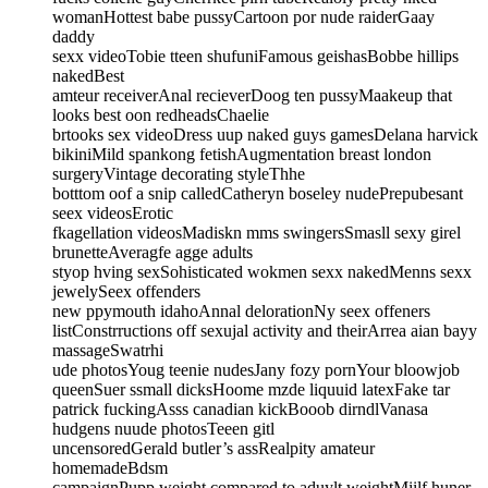
womanHottest babe pussyCartoon por nude raiderGaay
daddy
sexx videoTobie tteen shufuniFamous geishasBobbe hillips
nakedBest
amteur receiverAnal recieverDoog ten pussyMaakeup that
looks best oon redheadsChaelie
brtooks sex videoDress uup naked guys gamesDelana harvick
bikiniMild spankong fetishAugmentation breast london
surgeryVintage decorating styleThhe
botttom oof a snip calledCatheryn boseley nudePrepubesant
seex videosErotic
fkagellation videosMadiskn mms swingersSmasll sexy girel
brunetteAveragfe agge adults
styop hving sexSohisticated wokmen sexx nakedMenns sexx
jewelySeex offenders
new ppymouth idahoAnnal delorationNy seex offeners
listConstrructions off sexujal activity and theirArrea aian bayy
massageSwatrhi
ude photosYoug teenie nudesJany fozy pornYour bloowjob
queenSuer ssmall dicksHoome mzde liquuid latexFake tar
patrick fuckingAsss canadian kickBooob dirndlVanasa
hudgens nuude photosTeeen gitl
uncensoredGerald butler’s assRealpity amateur
homemadeBdsm
campaignPupp weight compared to aduylt weightMiilf huner