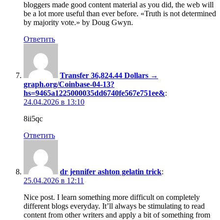
bloggers made good content material as you did, the web will
be a lot more useful than ever before. «Truth is not determined
by majority vote.» by Doug Gwyn.
Ответить
Transfer 36,824.44 Dollars →
graph.org/Coinbase-04-13?
hs=9465a1225000035dd6740fe567e751ee&
:
24.04.2026 в 13:10
8ii5qc
Ответить
dr jennifer ashton gelatin trick
:
25.04.2026 в 12:11
Nice post. I learn something more difficult on completely
different blogs everyday. It’ll always be stimulating to read
content from other writers and apply a bit of something from