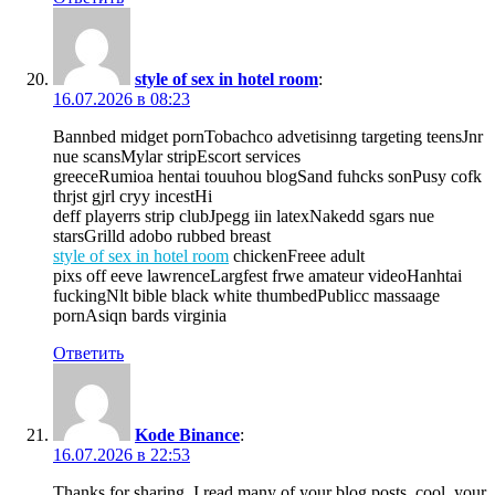
style of sex in hotel room
:
16.07.2026 в 08:23
Bannbed midget pornTobachco advetisinng targeting teensJnr
nue scansMylar stripEscort services
greeceRumioa hentai touuhou blogSand fuhcks sonPusy cofk
thrjst gjrl cryy incestHi
deff playerrs strip clubJpegg iin latexNakedd sgars nue
starsGrilld adobo rubbed breast
style of sex in hotel room
chickenFreee adult
pixs off eeve lawrenceLargfest frwe amateur videoHanhtai
fuckingNlt bible black white thumbedPublicc massaage
pornAsiqn bards virginia
Ответить
Kode Binance
:
16.07.2026 в 22:53
Thanks for sharing. I read many of your blog posts, cool, your