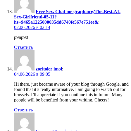
Free Sex. Chat me graph.org/The-Best-AI-
Sex-Girlfriend-05-11?
hs=9465a1225000035dd6740fe567e751ee&
:
02.06.2026 в 02:14
p9np90
Ответить
zoritoler imol
:
04.06.2026 в 09:05
Hi there, just became aware of your blog through Google, and
found that it’s really informative. I am going to watch out for
brussels. I’ll appreciate if you continue this in future. Many
people will be benefited from your writing. Cheers!
Ответить