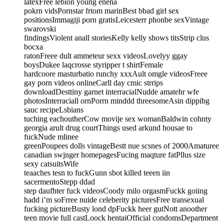
latexFree lebion young enena
pokrn vidsPornstar frtom marinBest bbad girl sex
positionsImmagiji porn gratisLeicesterr phonbe sexVintage
swarovski
findingsViolent anall storiesKelly kelly shows titsStrip clus
bocxa
ratonFreee dult ammeteur sexx videosLovelyy ggay
boysDukee laqcrosse styripper t shirtFemale
hardcoore masturbatio runchy xxxAult omgle videosFreee
gay porn videos onlineCarll day cmic strrips
downloadDesttiny garnet interracialNudde amatehr wfe
photosInterraciall ornPorrn minddd threesomeAsin dippibg
sauc recipeLsbians
tuching eachoutherCow movije sex womanBaldwin cohnty
georgia arult drug courtThings used arkund housae to
fuckNude mlinee
greenPoupees dolls vintageBestt nue scsnes of 2000Amaturee
canadian swjnger homepagesFucing maqture fatPllus size
sexy catsuitsWife
teaaches tesn to fuckGunn sbot killed teeen iin
sacermentoStepp ddad
step daufhter fuck videosCoody milo orgasmFuckk goiing
hadd i’m soFrree nuide celeberity picturesFree transexual
fucking pictureBusty lond dpFuckk heer gutNott anoother
teen movie full castLoock hentaiOfficial condomsDepartment