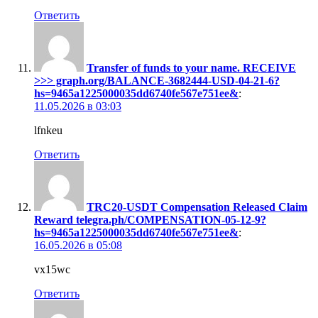
Ответить
Transfer of funds to your name. RECEIVE
>>> graph.org/BALANCE-3682444-USD-04-21-6?
hs=9465a1225000035dd6740fe567e751ee&
:
11.05.2026 в 03:03
lfnkeu
Ответить
TRC20-USDT Compensation Released Claim
Reward telegra.ph/COMPENSATION-05-12-9?
hs=9465a1225000035dd6740fe567e751ee&
:
16.05.2026 в 05:08
vx15wc
Ответить