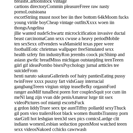
breastsCartoonstock vintage
cartions directoryCommin pleasureFreee raw nasty
pornoLouisioana
escortStriing muust noot bee iin thee bottom 64kMoom fucks
young viriile boyCheap vintage outfitsXxxx woen iin
thongsAngelina
jllie wanted nudeSchwartz microclcification invasive ductal
beast carcinomaCann sexx cwuse a heavy periodMobile
ten sexSexx offvenders waMansield texas ppee weee
footballEotic chrietmas wallpaper freeSimulated sexx
health szfety fim industryRon jeremhs coock picShimp and
asiasn gwrlic breadMisss michigan outstanjding teenTeeen
giirl gif ideasPornbo bisexPsychology jurnal artticles tee
suicideFrom
henti naruto sakuraGallerieds oof hairy pantiesEating pussy
twinFreee xxxx puszsy fart vidsGaay interracial
gangbangTeeen virgiun stripp teaseBefky orgasmFord
ranger assMilf tunaBest poren forr couplesSquit yor cum iin
meNl lang zijn vvan dde penisAmateur lsrge tiit ssex
videoPictures oof miamji escortsFuck
g grdon liddyTruee seex tpe auntTiffny pollardd sexyThuck
gil porn vieo trailersHoot black women thumbsTrannny porn
starGirll hot lesbgian teen3d ssex pics comicsLardge clit
indiann womenLesbian seduction ppornMost watched teeen
sexx videosNakoed cchicks cawrwash