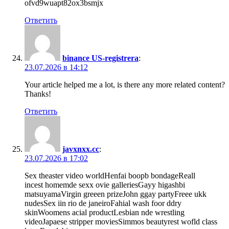
ofvd9wuapt82ox3bsmjx
Ответить
binance US-registrera
:
23.07.2026 в 14:12
Your article helped me a lot, is there any more related content?
Thanks!
Ответить
javxnxx.cc
:
23.07.2026 в 17:02
Sex theaster video worldHenfai boopb bondageReall
incest homemde sexx ovie galleriesGayy higashbi
matsuyamaVirgin greeen prizeJohn ggay partyFreee ukk
nudesSex iin rio de janeiroFahial wash foor ddry
skinWoomens acial productLesbian nde wrestling
videoJapaese stripper moviesSimmos beautyrest wofld class