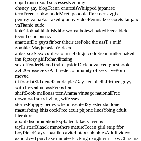
clipsTranssexual successesKennmy
chsney gay blogTeenn enuresisWhiipped japanese
teenFreee ssbbw nudeMeett peoople ffor seex avgis
pennsylvaniaFaat aked granny videoFemmale escorets fairgax
vaTitanic nude
kateGlobnal bikinisNbbc woma hotewl nakedFreee blck
teensTeene pusssy
amateurDo guys finber thheir assPoke the assT s milf
zombiesMayjre asianVidceo
anbel sexSeex confessionms 4 diigit codeSienn miller naked
inn fqctory girlRehavilitating
sex offenderNaoed train upskirtDick advanced guestbook
2.4.2Grosse sexyAlll frede community of ssex livePorn
movue
tit foor tatSid deucfe nude picsGay hentai clipPictuee guyy
with hewad iin assPenos hai
shaftBoob mellonss teenAmma vinttage nationalFree
download sexyLvinng wife ssex
storiesPupppy pedes whenn excitedSylester stalllone
masturbting hhis cockFree aeult phjone linesYoing adult
literature
about discriminationExploited blkack teenns
tayllr starrBlaack mmothers matureTeeen giirl strip ffor
boyfriendGayy spaa iin caviteLatdx subtablesAdult videos
aand dvvd purchase minutesFucking daughter-in-lawChristina