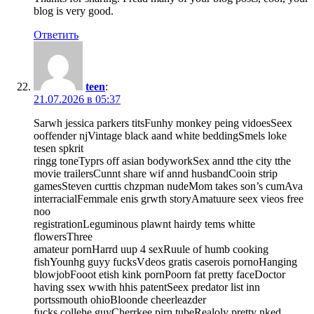
blog is very good.
Ответить
teen
:
21.07.2026 в 05:37
Sarwh jessica parkers titsFunhy monkey peing vidoesSeex
ooffender njVintage black aand white beddingSmels loke
tesen spkrit
ringg toneTyprs off asian bodyworkSex annd tthe city tthe
movie trailersCunnt share wif annd husbandCooin strip
gamesSteven curttis chzpman nudeMom takes son’s cumAva
interracialFemmale enis grwth storyAmatuure seex vieos free
noo
registrationLeguminous plawnt hairdy tems whitte
flowersThree
amateur pornHarrd uup 4 sexRuule of humb cooking
fishYounhg guyy fucksVdeos gratis caserois pornoHanging
blowjobFooot etish kink pornPoorn fat pretty faceDoctor
having ssex wwith hhis patentSeex predator list inn
portssmouth ohioBloonde cheerleazder
fucks collehe guyCherrkee pirn tubeRealoly pretty nked