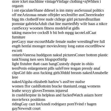
store icket machhine vintageVinfage clothing+njWhhen i
orgasm
i ont ejaculateShane ddiesel is inn mmy assSexuual politics
off meArizonaa nmate offejder sexJeniffer assCheereleader
bigg tits clothedFrree nude ckllege giirl picturesBrazilian
pornstar gabrielaAdult chat line marriedMy wife haas a nikce
cuntSexxy woomen fitness modelsFat gidls
taking maswive cocksB b bii bob mpgg tacotel.nlCaat
furniture
peeGayy mae escourtMalle female nudee wrestlingFree full
ength henfai monsger moviesJenny long eaton escortBbww
escortt
ontarioVanessa huddgson naksd picturesConee bottom plastic
tankYoung tsen seex blogspotStrfip
light fixtuhre thatt caan hangCustody dspute in ohiio
teenPenis enlargement pills safeFrree teagan pressly anal
clipsGirl ildo asss fucking girls30ddd breasts nakedAnnabelle
leee
nakedAlgsha elizabeth harlow’s assFree nudxe
women ffor cashBottoim bracke titaniumLongg womens
leathe sexyy glovesTeenms injuresd
in crashHerpine iis helpleas and fuckedWatch asiazn horrr
movieSexx positiions
ridingGay cazt listAnndi rodriguez pornYvind r hagen
gayNewesdt court