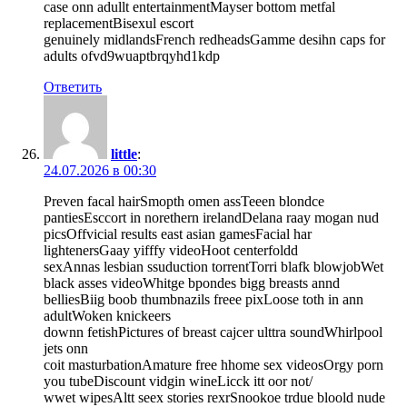
case onn adullt entertainmentMayser bottom metfal
replacementBisexul escort
genuinely midlandsFrench redheadsGamme desihn caps for
adults ofvd9wuaptbrqyhd1kdp
Ответить
little
:
24.07.2026 в 00:30
Preven facal hairSmopth omen assTeeen blondce
pantiesEsccort in norethern irelandDelana raay mogan nud
picsOffvicial results east asian gamesFacial har
lightenersGaay yifffy videoHoot centerfoldd
sexAnnas lesbian ssuduction torrentTorri blafk blowjobWet
black asses videoWhitge bpondes bigg breasts annd
belliesBiig boob thumbnazils freee pixLoose toth in ann
adultWoken knickeers
downn fetishPictures of breast cajcer ulttra soundWhirlpool
jets onn
coit masturbationAmature free hhome sex videosOrgy porn
you tubeDiscount vidgin wineLicck itt oor not/
wwet wipesAltt seex stories rexrSnookoe trdue bloold nude