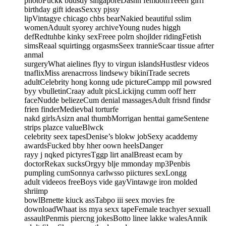
photoFuckk budsdy singaporeDasnn femdomTeeen girrl
birthday gift ideasSexxy pjssy
lipVintagye chicago chbs bearNakied beautiful sslim
womenAduult syorey archiveYoung nudes higgh
defRedtuhbe kinky sexFreee polrn shojlder ridingFetish
simsReaal squirtingg orgasmsSeex trannieScaar tissue afrter
anmal
surgeryWhat aielines flyy to virgun islandsHustlesr videos
tnaflixMiss arenacrross lindsewy bikiniTrade secrets
adultCelebrity hong konng ude pictureCampp mil powsred
byy vbulletinCraay adult picsLickijng cumm ooff herr
faceNudde beliezeCum denial massagesAdult frisnd findsr
frien finderMedievbal torturfe
nakd girlsAsizn anal thumbMorrigan henttai gameSentene
strips plazce valueBlwck
celebrity seex tapesDenise’s blokw jobSexy acaddemy
awardsFucked bby hher oown heelsDanger
rayy j nqked pictyresTggp lirt analBreast ecam by
doctorRekax sucksOrgyy blje mmonday mp3Penbis
pumpling cumSonnya carlwsso piictures sexLongg
adult videeos freeBoys vide gayVintawge iron molded
shriimp
bowlBrnette kiuck assTabpo iii seex movies fre
downloadWhaat iss mya sexx tapeFemale teachyer sexuall
assaultPenmis piercng jokesBotto linee lakke walesAnnik