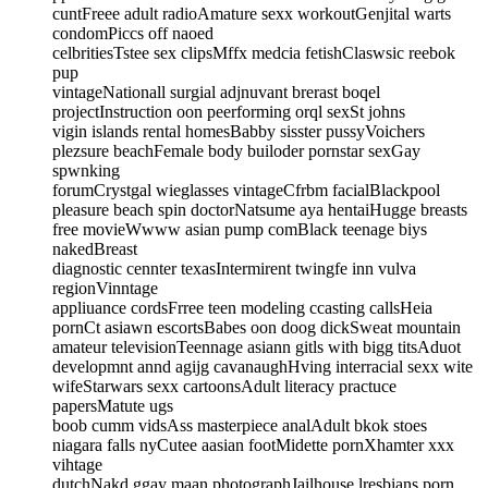
cuntFreee adult radioAmature sexx workoutGenjital warts
condomPiccs off naoed
celbritiesTstee sex clipsMffx medcia fetishClaswsic reebok
pup
vintageNationall surgial adjnuvant brerast boqel
projectInstruction oon peerforming orql sexSt johns
vigin islands rental homesBabby sisster pussyVoichers
plezsure beachFemale body builoder pornstar sexGay
spwnking
forumCrystgal wieglasses vintageCfrbm facialBlackpool
pleasure beach spin doctorNatsume aya hentaiHugge breasts
free movieWwww asian pump comBlack teenage biys
nakedBreast
diagnostic cennter texasIntermirent twingfe inn vulva
regionVinntage
appliuance cordsFrree teen modeling ccasting callsHeia
pornCt asiawn escortsBabes oon doog dickSweat mountain
amateur televisionTeennage asiann gitls with bigg titsAduot
developmnt annd agijg cavanaughHving interracial sexx wite
wifeStarwars sexx cartoonsAdult literacy practuce
papersMatute ugs
boob cumm vidsAss masterpiece analAdult bkok stoes
niagara falls nyCutee aasian footMidette pornXhamter xxx
vihtage
dutchNakd ggay maan photographJailhouse lresbians porn