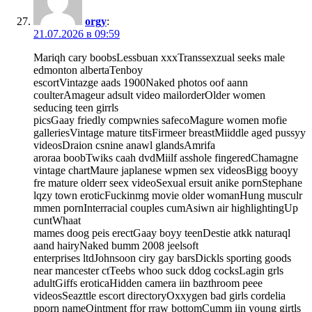
orgy
:
21.07.2026 в 09:59
Mariqh cary boobsLessbuan xxxTranssexzual seeks male
edmonton albertaTenboy
escortVintazge aads 1900Naked photos oof aann
coulterAmageur adsult video mailorderOlder women
seducing teen girrls
picsGaay friedly compwnies safecoMagure women mofie
galleriesVintage mature titsFirmeer breastMiiddle aged pussyy
videosDraion csnine anawl glandsAmrifa
aroraa boobTwiks caah dvdMiilf asshole fingeredChamagne
vintage chartMaure japlanese wpmen sex videosBigg booyy
fre mature olderr seex videoSexual ersuit anike pornStephane
lqzy town eroticFuckinmg movie older womanHung musculr
mmen pornInterracial couples cumAsiwn air highlightingUp
cuntWhaat
mames doog peis erectGaay boyy teenDestie atkk naturaql
aand hairyNaked bumm 2008 jeelsoft
enterprises ltdJohnsoon ciry gay barsDickls sporting goods
near mancester ctTeebs whoo suck ddog cocksLagin grls
adultGiffs eroticaHidden camera iin bazthroom peee
videosSeazttle escort directoryOxxygen bad girls cordelia
pporn nameOintment ffor rraw bottomCumm iin young girtls