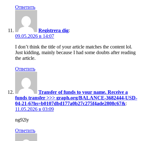
Ответить
Registrera dig
:
09.05.2026 в 14:07
I don’t think the title of your article matches the content lol.
Just kidding, mainly because I had some doubts after reading
the article.
Ответить
Transfer of funds to your name. Receive a
funds transfer >>> graph.org/BALANCE-3682444-USD-
04-21-6?hs=b0107dbd177a0b27c275f4ade2808c67&
:
11.05.2026 в 03:09
ng92ly
Ответить