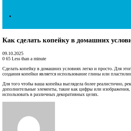
Search
Как сделать копейку в домашних услов
for
09.10.2025
0
65
Less than a minute
Сделать копейку в домашних условиях легко и просто. Для это
создания копейки является использование глины или пластили
Для того чтобы ваша копейка выглядела более реалистично, р
дополнительные элементы, такие как цифры или изображения, 
использовать в различных декоративных целях.
Facebook
Twitter
LinkedIn
Tumblr
Pinterest
Reddit
VKontakte
Odnoklassniki
Skype
WhatsApp
Telegram
Viber
Share
Print
via
Email